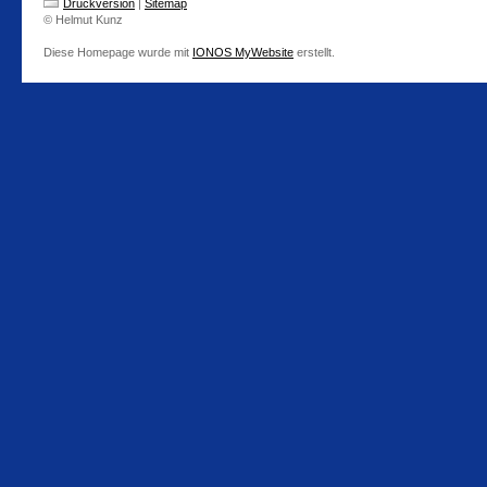
Druckversion
|
Sitemap
© Helmut Kunz
Diese Homepage wurde mit
IONOS MyWebsite
erstellt.