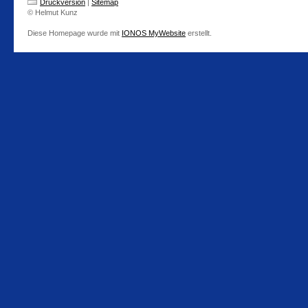
Druckversion
|
Sitemap
© Helmut Kunz
Diese Homepage wurde mit
IONOS MyWebsite
erstellt.